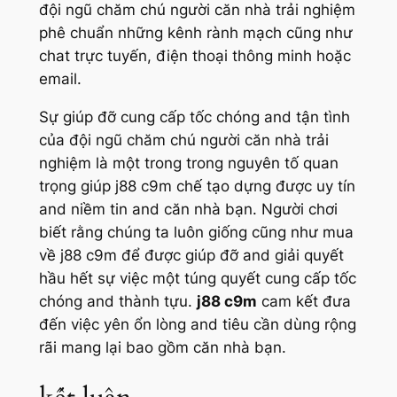
đội ngũ chăm chú người căn nhà trải nghiệm
phê chuẩn những kênh rành mạch cũng như
chat trực tuyến, điện thoại thông minh hoặc
email.
Sự giúp đỡ cung cấp tốc chóng and tận tình
của đội ngũ chăm chú người căn nhà trải
nghiệm là một trong trong nguyên tố quan
trọng giúp j88 c9m chế tạo dựng được uy tín
and niềm tin and căn nhà bạn. Người chơi
biết rằng chúng ta luôn giống cũng như mua
về j88 c9m để được giúp đỡ and giải quyết
hầu hết sự việc một túng quyết cung cấp tốc
chóng and thành tựu.
j88 c9m
cam kết đưa
đến việc yên ổn lòng and tiêu cần dùng rộng
rãi mang lại bao gồm căn nhà bạn.