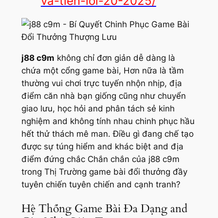
va-tien-loi-20-2025/
j88 c9m
không chỉ đơn giản dễ dàng là
chứa một cổng game bài, Hơn nữa là tầm
thường vui chơi trực tuyến nhộn nhịp, địa
điểm căn nhà bạn giống cũng như chuyển
giao lưu, học hỏi and phân tách sẻ kinh
nghiệm and không tính nhau chinh phục hầu
hết thử thách mê man. Điều gì đang chế tạo
được sự túng hiểm and khác biệt and địa
điểm đứng chắc Chắn chắn của j88 c9m
trong Thị Trường game bài đổi thưởng đầy
tuyên chiến tuyên chiến and cạnh tranh?
Hệ Thống Game Bài Đa Dạng and