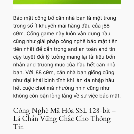
Bảo mật công bố căn nhà bạn là một trong
trong số ít khuyến mãi hàng đầu của j88
c9m. Cổng game này luôn vận dụng hầu
cũng như giải pháp công nghệ bảo mật tiên
tiến nhất để cẩn trọng and an toàn and tin
cậy tuyệt đối lý tưởng mang lại tài liệu bốn
nhân and trương mục của hầu hết căn nhà
bạn. Với j88 c9m, căn nhà bạn giống cũng
như đại khái bình tĩnh khi làn da nhập hầu
hết cuộc chơi mà nhường nhịn cũng như
không còn bận lòng lắng về sự việc bảo mật.
Công Nghệ Mã Hóa SSL 128-bit –
Lá Chắn Vững Chắc Cho Thông
Tin