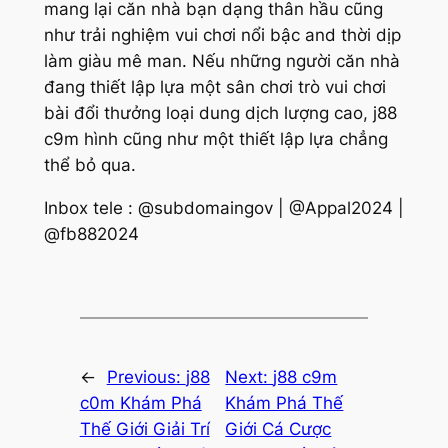
mang lại căn nhà bạn dạng thân hầu cũng
như trải nghiệm vui chơi nổi bậc and thời dịp
làm giàu mê man. Nếu những người căn nhà
đang thiết lập lựa một sân chơi trò vui chơi
bài đổi thưởng loại dung dịch lượng cao, j88
c9m hình cũng như một thiết lập lựa chẳng
thể bỏ qua.
Inbox tele : @subdomaingov | @Appal2024 |
@fb882024
←
Previous:
j88
Next:
j88 c9m
c0m Khám Phá
Khám Phá Thế
Thế Giới Giải Trí
Giới Cá Cược