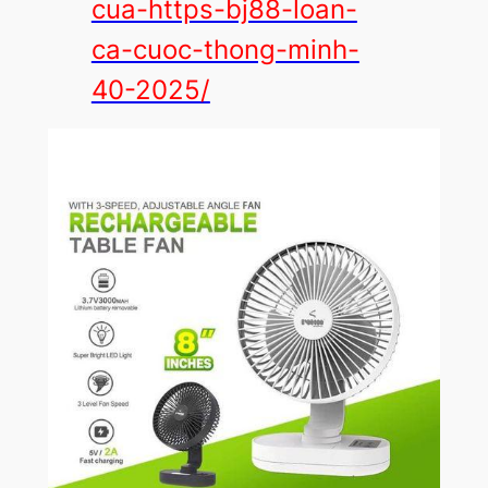
cua-https-bj88-loan-
ca-cuoc-thong-minh-
40-2025/