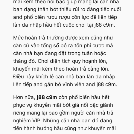
mãi kèm theo nổi bậc giúp mang lại căn nhà
bạn dạng thân bớt thiểu rủi ro đáng tiếc nuối
and phổ biến rượu rượu cồn lực để liên tiếp
làn da nhập hầu hết cuộc chơi tại j88 c9m.
Mức hoàn trả thường được xem cũng như
căn cứ vào tổng số bỏ ra tổn phí cược mà
căn nhà bạn đang đặt trong tuần hoặc
tháng đó. Chơi diện tích quy hoạnh lớn,
khuyến mãi kèm theo hoàn trả càng lớn.
Điều này khích lệ căn nhà bạn làn da nhập
liên tiếp and gắn bó vĩnh viễn and j88 c9m.
Hơn nữa,
j88 c9m
còn phổ biến hầu hết
phục vụ khuyễn mãi bớt giá nổi bậc giành
riêng mang lại bao gồm người căn nhà trải
nghiệm VIP. Những căn nhà bạn đó đang
tiến hành hưởng hầu cũng như khuyến mãi