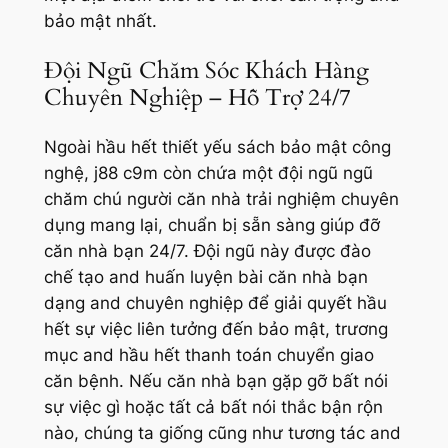
bảo mật nhất.
Đội Ngũ Chăm Sóc Khách Hàng
Chuyên Nghiệp – Hỗ Trợ 24/7
Ngoài hầu hết thiết yếu sách bảo mật công
nghệ, j88 c9m còn chứa một đội ngũ ngũ
chăm chú người căn nhà trải nghiệm chuyên
dụng mang lại, chuẩn bị sẵn sàng giúp đỡ
căn nhà bạn 24/7. Đội ngũ này được đào
chế tạo and huấn luyện bài căn nhà bạn
dạng and chuyên nghiệp để giải quyết hầu
hết sự việc liên tưởng đến bảo mật, trương
mục and hầu hết thanh toán chuyển giao
căn bệnh. Nếu căn nhà bạn gặp gỡ bất nói
sự việc gì hoặc tất cả bất nói thắc bận rộn
nào, chúng ta giống cũng như tương tác and