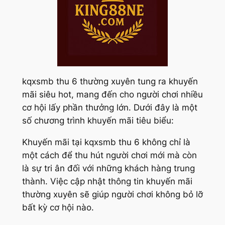
kqxsmb thu 6 thường xuyên tung ra khuyến
mãi siêu hot, mang đến cho người chơi nhiều
cơ hội lấy phần thưởng lớn. Dưới đây là một
số chương trình khuyến mãi tiêu biểu:
Khuyến mãi tại kqxsmb thu 6 không chỉ là
một cách để thu hút người chơi mới mà còn
là sự tri ân đối với những khách hàng trung
thành. Việc cập nhật thông tin khuyến mãi
thường xuyên sẽ giúp người chơi không bỏ lỡ
bất kỳ cơ hội nào.