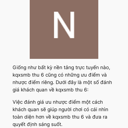
Giống như bất kỳ nền tảng trực tuyến nào,
kqxsmb thu 6 cũng có những ưu điểm và
nhược điểm riêng. Dưới đây là một số đánh
giá khách quan về kqxsmb thu 6:
Việc đánh giá ưu nhược điểm một cách
khách quan sẽ giúp người chơi có cái nhìn
toàn diện hơn về kqxsmb thu 6 và đưa ra
quyết định sáng suốt.