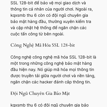
SSL 128-bit để bảo vệ mọi giao dịch và
thông tin cá nhân của người chơi. Ngoài ra,
kqxsmb thu 6 còn có đội ngũ chuyên gia
bảo mật hàng đầu, thường xuyên kiểm tra
và cập nhật hệ thống để ngăn chặn các
cuộc tấn công từ bên ngoài.
Công Nghệ Mã Hóa SSL 128-bit
Công nghệ công nghệ mã hóa SSL 128-bit là
một trong những công nghệ bảo mật hàng
đầu hiện nay. Nó giúp mã hóa mọi thông tin
được truyền tải giữa người chơi và nền tảng,
ngăn chặn các hacker đánh cắp thông tin.
Đội Ngũ Chuyên Gia Bảo Mật
kqxsmb thu 6 có đội ngũ chuyên gia bảo