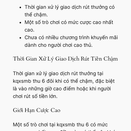
Thời gian xử lý giao dịch rút thưởng có
thể chậm.
Một số trò chơi có mức cược cao nhất
cao.
Chưa có nhiều chương trình khuyến mãi
dành cho người chơi cao thủ.
Thời Gian Xử Lý Giao Dịch Rút Tiền Chậm
Thời gian xử lý giao dịch rút thưởng tại
kqxsmb thu 6 đôi khi có thể chậm, đặc biệt
là vào những giờ cao điểm hoặc khi người
chơi rút số tiền lớn.
Giới Hạn Cược Cao
Một số trò chơi tại kqxsmb thu 6 có mức