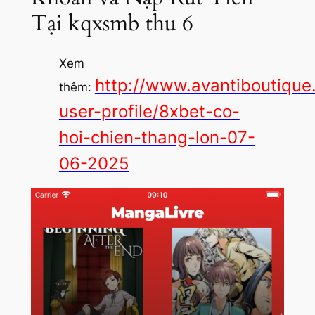
Tại kqxsmb thu 6
Xem
http://www.avantiboutique
thêm:
user-profile/8xbet-co-
hoi-chien-thang-lon-07-
06-2025