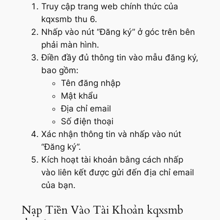
Truy cập trang web chính thức của
kqxsmb thu 6.
Nhấp vào nút “Đăng ký” ở góc trên bên
phải màn hình.
Điền đầy đủ thông tin vào mẫu đăng ký,
bao gồm:
Tên đăng nhập
Mật khẩu
Địa chỉ email
Số điện thoại
Xác nhận thông tin và nhấp vào nút
“Đăng ký”.
Kích hoạt tài khoản bằng cách nhấp
vào liên kết được gửi đến địa chỉ email
của bạn.
Nạp Tiền Vào Tài Khoản kqxsmb