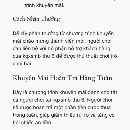
trình khuyến mãi.
Cách Nhận Thưởng
Để lấy phần thưởng từ chương trình khuyến
mãi chào mừng thành viên mới, người chơi
cần liên hệ với bộ phận hỗ trợ khách hàng
của kqxsmb thu 6 để được thủ thuật chơi trò
chơi bài.
Khuyến Mãi Hoàn Trả Hàng Tuần
Đây là chương trình khuyến mãi dành cho tất
cả người chơi tại kqxsmb thu 6. Người chơi
sẽ được hoàn trả một phần tiền cược thua
trong tuần, giúp giảm thiểu rủi ro và tăng cơ
hội chiến ăn tiền.