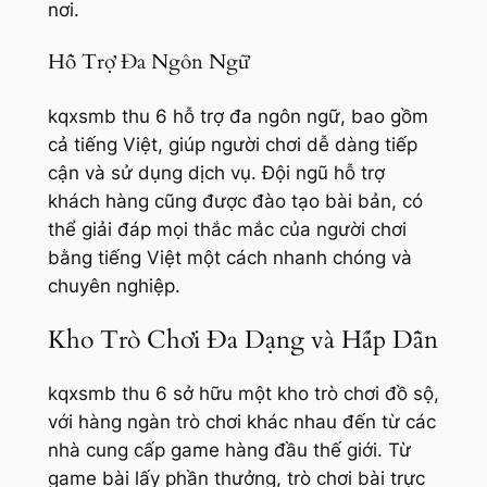
nơi.
Hỗ Trợ Đa Ngôn Ngữ
kqxsmb thu 6 hỗ trợ đa ngôn ngữ, bao gồm
cả tiếng Việt, giúp người chơi dễ dàng tiếp
cận và sử dụng dịch vụ. Đội ngũ hỗ trợ
khách hàng cũng được đào tạo bài bản, có
thể giải đáp mọi thắc mắc của người chơi
bằng tiếng Việt một cách nhanh chóng và
chuyên nghiệp.
Kho Trò Chơi Đa Dạng và Hấp Dẫn
kqxsmb thu 6 sở hữu một kho trò chơi đồ sộ,
với hàng ngàn trò chơi khác nhau đến từ các
nhà cung cấp game hàng đầu thế giới. Từ
game bài lấy phần thưởng, trò chơi bài trực