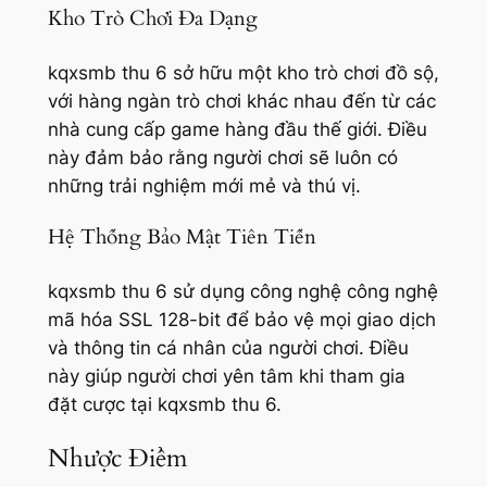
Kho Trò Chơi Đa Dạng
kqxsmb thu 6 sở hữu một kho trò chơi đồ sộ,
với hàng ngàn trò chơi khác nhau đến từ các
nhà cung cấp game hàng đầu thế giới. Điều
này đảm bảo rằng người chơi sẽ luôn có
những trải nghiệm mới mẻ và thú vị.
Hệ Thống Bảo Mật Tiên Tiến
kqxsmb thu 6 sử dụng công nghệ công nghệ
mã hóa SSL 128-bit để bảo vệ mọi giao dịch
và thông tin cá nhân của người chơi. Điều
này giúp người chơi yên tâm khi tham gia
đặt cược tại kqxsmb thu 6.
Nhược Điểm