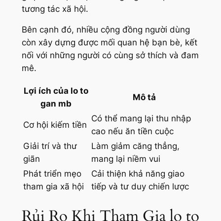
tương tác xã hội.
Bên cạnh đó, nhiều cộng đồng người dùng
còn xây dựng được mối quan hệ bạn bè, kết
nối với những người có cùng sở thích và đam
mê.
Lợi ích của lo to
Mô tả
gan mb
Có thể mang lại thu nhập
Cơ hội kiếm tiền
cao nếu ăn tiền cuộc
Giải trí và thư
Làm giảm căng thẳng,
giãn
mang lại niềm vui
Phát triển mẹo
Cải thiện khả năng giao
tham gia xã hội
tiếp và tư duy chiến lược
Rủi Ro Khi Tham Gia lo to