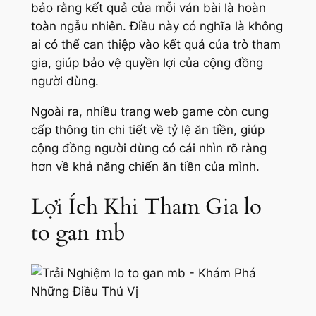
bảo rằng kết quả của mỗi ván bài là hoàn
toàn ngẫu nhiên. Điều này có nghĩa là không
ai có thể can thiệp vào kết quả của trò tham
gia, giúp bảo vệ quyền lợi của cộng đồng
người dùng.
Ngoài ra, nhiều trang web game còn cung
cấp thông tin chi tiết về tỷ lệ ăn tiền, giúp
cộng đồng người dùng có cái nhìn rõ ràng
hơn về khả năng chiến ăn tiền của mình.
Lợi Ích Khi Tham Gia lo
to gan mb