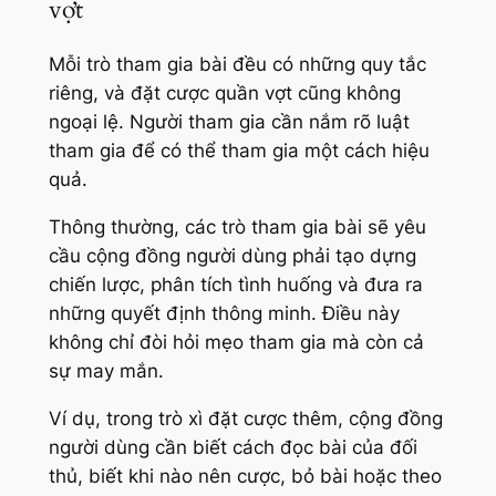
vợt
Mỗi trò tham gia bài đều có những quy tắc
riêng, và đặt cược quần vợt cũng không
ngoại lệ. Người tham gia cần nắm rõ luật
tham gia để có thể tham gia một cách hiệu
quả.
Thông thường, các trò tham gia bài sẽ yêu
cầu cộng đồng người dùng phải tạo dựng
chiến lược, phân tích tình huống và đưa ra
những quyết định thông minh. Điều này
không chỉ đòi hỏi mẹo tham gia mà còn cả
sự may mắn.
Ví dụ, trong trò xì đặt cược thêm, cộng đồng
người dùng cần biết cách đọc bài của đối
thủ, biết khi nào nên cược, bỏ bài hoặc theo