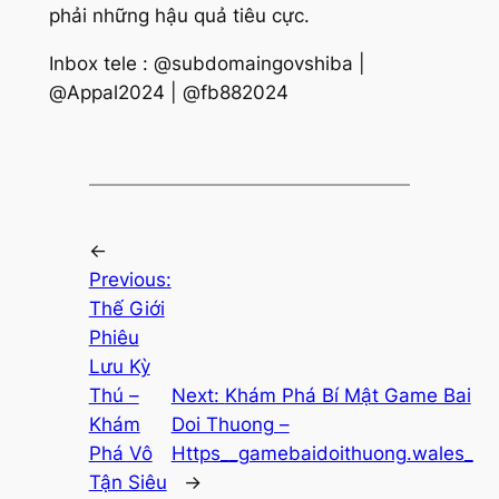
phải những hậu quả tiêu cực.
Inbox tele : @subdomaingovshiba |
@Appal2024 | @fb882024
←
Previous:
Thế Giới
Phiêu
Lưu Kỳ
Thú –
Next:
Khám Phá Bí Mật Game Bai
Khám
Doi Thuong –
Phá Vô
Https__gamebaidoithuong.wales_
Tận Siêu
→