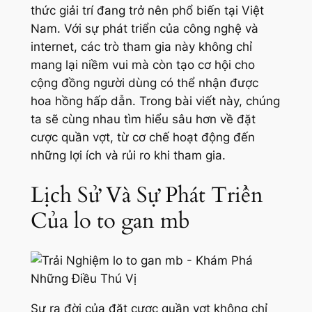
thức giải trí đang trở nên phổ biến tại Việt
Nam. Với sự phát triển của công nghệ và
internet, các trò tham gia này không chỉ
mang lại niềm vui mà còn tạo cơ hội cho
cộng đồng người dùng có thể nhận được
hoa hồng hấp dẫn. Trong bài viết này, chúng
ta sẽ cùng nhau tìm hiểu sâu hơn về đặt
cược quần vợt, từ cơ chế hoạt động đến
những lợi ích và rủi ro khi tham gia.
Lịch Sử Và Sự Phát Triển
Của lo to gan mb
Sự ra đời của đặt cược quần vợt không chỉ