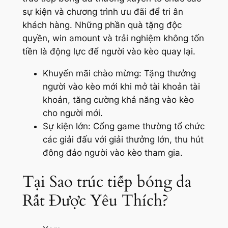
sự kiện và chương trình ưu đãi để tri ân
khách hàng. Những phần quà tặng độc
quyền, win amount và trải nghiệm không tốn
tiền là động lực để người vào kèo quay lại.
Khuyến mãi chào mừng: Tặng thưởng
người vào kèo mới khi mở tài khoản tài
khoản, tăng cường khả năng vào kèo
cho người mới.
Sự kiện lớn: Cổng game thường tổ chức
các giải đấu với giải thưởng lớn, thu hút
đông đảo người vào kèo tham gia.
Tại Sao trúc tiếp bóng da
Rất Được Yêu Thích?