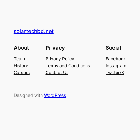
solartechbd.net
About
Privacy
Social
Team
Privacy Policy
Facebook
History
Terms and Conditions
Instagram
Careers
Contact Us
Twitter/X
Designed with
WordPress