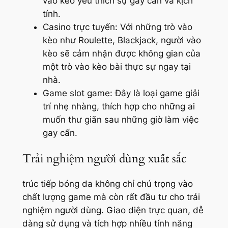
vào kèo yêu thích sự gay cấn và kịch
tính.
Casino trực tuyến: Với những trò vào
kèo như Roulette, Blackjack, người vào
kèo sẽ cảm nhận được không gian của
một trò vào kèo bài thực sự ngay tại
nhà.
Game slot game: Đây là loại game giải
trí nhẹ nhàng, thích hợp cho những ai
muốn thư giãn sau những giờ làm việc
gay cấn.
Trải nghiệm người dùng xuất sắc
trúc tiếp bóng da không chỉ chú trọng vào
chất lượng game mà còn rất đầu tư cho trải
nghiệm người dùng. Giao diện trực quan, dễ
dàng sử dụng và tích hợp nhiều tính năng