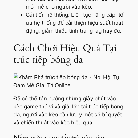
mới mẻ cho người vào kèo.
Cải tiến hệ thống: Liên tục nâng cấp, tối
ưu hệ thống để cải thiện hiệu suất hoạt
động, giảm thiểu tình trạng lag hay đơ.
Cách Chơi Hiệu Quả Tại
trúc tiếp bóng da
Để có thể tận hưởng những giây phút vào
kèo game thú vị và giải lớn tại trúc tiếp bóng
da, người vào kèo cần lưu ý một số bí quyết
và chiến thuật vào kèo hiệu quả.
Nắm vững quy tắc trò vào kèo