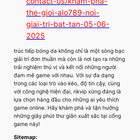
contact-us/kham-pha-
the-gioi-alo789-noi-
giai-tri-bat-tan-05-06-
2025
trúc tiếp bóng da không chỉ là một sòng bạc
giải trí đơn thuần mà còn là nơi tạo ra những
trải nghiệm thú vị và kết nối những người
đam mê game với nhau. Với sự đa dạng
trong các loại trò vào kèo, độ tin cậy, cùng
với công nghệ hiện đại, rikvip xứng đáng là
lựa chọn hàng đầu cho những ai yêu thích
game online. Hãy khám phá và tận hưởng
những giây phút thư giãn xuất sắc tại cổng
game này!
Sitemap: