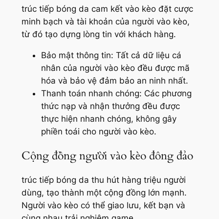
trúc tiếp bóng da cam kết vào kèo đặt cược
minh bạch và tài khoản của người vào kèo,
từ đó tạo dựng lòng tin với khách hàng.
Bảo mật thông tin: Tất cả dữ liệu cá
nhân của người vào kèo đều được mã
hóa và bảo vệ đảm bảo an ninh nhất.
Thanh toán nhanh chóng: Các phương
thức nạp và nhận thưởng đều được
thực hiện nhanh chóng, không gây
phiền toái cho người vào kèo.
Cộng đồng người vào kèo đông đảo
trúc tiếp bóng da thu hút hàng triệu người
dùng, tạo thành một cộng đồng lớn mạnh.
Người vào kèo có thể giao lưu, kết bạn và
cùng nhau trải nghiệm game.