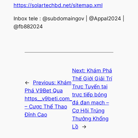
https://solartechbd.net/sitemap.xml
Inbox tele : @subdomaingov | @Appal2024 |
@fb882024
Next:
Khám Phá
Thế Giới Giải Trí
←
Previous:
Khám
Trực Tuyến tại
Phá V9Bet Qua
trực tiếp bóng
https__v9beti.com_
đá đan mạch –
– Cược Thể Thao
Cơ Hội Trúng
Đỉnh Cao
Thưởng Khổng
Lồ
→