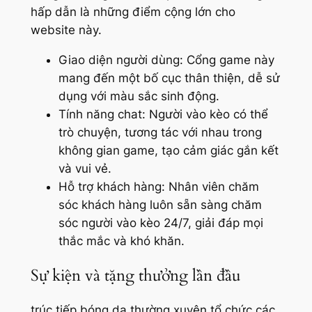
hấp dẫn là những điểm cộng lớn cho
website này.
Giao diện người dùng: Cổng game này
mang đến một bố cục thân thiện, dễ sử
dụng với màu sắc sinh động.
Tính năng chat: Người vào kèo có thể
trò chuyện, tương tác với nhau trong
không gian game, tạo cảm giác gắn kết
và vui vẻ.
Hỗ trợ khách hàng: Nhân viên chăm
sóc khách hàng luôn sẵn sàng chăm
sóc người vào kèo 24/7, giải đáp mọi
thắc mắc và khó khăn.
Sự kiện và tặng thưởng lần đầu
trúc tiếp bóng da thường xuyên tổ chức các