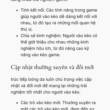
Tính kết nối: Các tính năng trong game
giúp người vào kèo dễ dàng kết nối với
nhau, từ đó tạo ra những mối quan hệ
thú vị.
Chia sẻ kinh nghiệm: Người vào kèo có
thể giới thiệu cho nhau những kinh
nghiệm hữu ích, từ đó nâng cao kỹ
năng vào kèo game.
Cập nhật thường xuyên và đổi mới
trúc tiếp bóng da luôn chú trọng việc cập
nhật và đổi mới để mang lại những trải
nghiệm tốt nhất cho người vào kèo.
Các trò vào kèo mới: Thường xuyên ra
mắt các trò vào kèo mới, đem đến sự