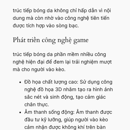
trúc tiếp bóng da không chỉ hấp dẫn vì nội
dung mà còn nhờ vào công nghệ tiên tiến
được tích hợp vào sòng bạc.
Phát triển công nghệ game
trúc tiếp bóng da phần mềm nhiều công
nghệ hiện đại để đem lại trải nghiệm mượt
mà cho người vào kèo.
Đồ họa chất lượng cao: Sử dụng công
nghệ đồ họa 3D nhằm tạo ra hình ảnh
sắc nét và sinh động, tạo cảm giác
chân thực.
Âm thanh sống động: Âm thanh được
đầu tư kỹ lưỡng, giúp người vào kèo
cảm nhận được không khí trên bàn