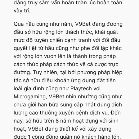
dàng truy sắm vấn hoàn toàn lúc hoàn toàn
vày trí.
Qua hầu cũng như năm, V9Bet đang đương
đầu sở hữu rộng lớn thách thức, khái quát
mức độ tuyên chiến cạnh tranh với đối đầu
quyết liệt từ hầu cũng như phe đối lập khác
với rộng lớn vươn lên là thành trong pháp
cách thức pháp cách thức về cá cược trực
đường. Tuy nhiên, tại bởi phương pháp hiệp
tác sở hữu điều khoản ứng dụng đắt tiền
loài gia đình cũng như Playtech với
Microgaming, V9Bet nhịn nhường cũng như
chưa giới hạn bửa sung cập nhật dung dịch
lượng cao thường xuyên bệnh dịch vụ. Đến
nay, sở hữu trên 8 năm hoạt đụng với sinh
hoạt, V9Bet đang thiết kế với xây dựng
được 1 cộng đồng quần nó khách hàng lớn,