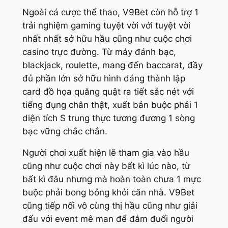
Ngoài cá cược thể thao, V9Bet còn hỗ trợ 1
trải nghiệm gaming tuyệt vời với tuyệt vời
nhất nhất sở hữu hầu cũng như cuộc chơi
casino trực đường. Từ máy đánh bạc,
blackjack, roulette, mang đến baccarat, đầy
đủ phần lớn sở hữu hình dáng thành lập
card đồ họa quăng quật ra tiết sắc nét với
tiếng đụng chân thật, xuất bản buộc phải 1
diện tích S trung thực tương đương 1 sòng
bạc vững chắc chắn.
Người chơi xuất hiện lẽ tham gia vào hầu
cũng như cuộc chơi này bất kì lúc nào, từ
bất kì đâu nhưng mà hoàn toàn chưa 1 mực
buộc phải bong bỏng khỏi căn nhà. V9Bet
cũng tiếp nối vô cùng thị hầu cũng như giải
đấu với event mê man để đắm đuối người