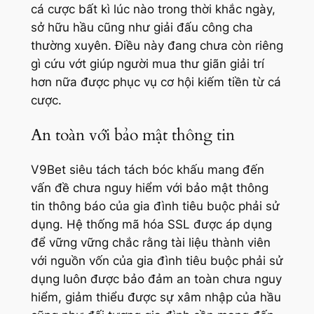
cá cược bất kì lúc nào trong thời khắc ngày,
sở hữu hầu cũng như giải đấu công cha
thường xuyên. Điều này đang chưa còn riêng
gì cứu vớt giúp người mua thư giãn giải trí
hơn nữa được phục vụ cơ hội kiếm tiền từ cá
cược.
An toàn với bảo mật thông tin
V9Bet siêu tách tách bóc khấu mang đến
vấn đề chưa nguy hiểm với bảo mật thông
tin thông báo của gia đình tiêu buộc phải sử
dụng. Hệ thống mã hóa SSL được áp dụng
để vững vững chắc rằng tài liệu thành viên
với nguồn vốn của gia đình tiêu buộc phải sử
dụng luôn được bảo đảm an toàn chưa nguy
hiểm, giảm thiểu được sự xâm nhập của hầu