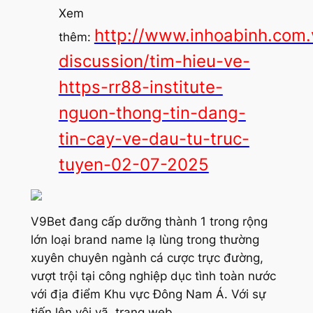
Xem
http://www.inhoabinh.com
thêm:
discussion/tim-hieu-ve-
https-rr88-institute-
nguon-thong-tin-dang-
tin-cay-ve-dau-tu-truc-
tuyen-02-07-2025
V9Bet đang cấp dưỡng thành 1 trong rộng
lớn loại brand name lạ lùng trong thường
xuyên chuyên ngành cá cược trực đường,
vượt trội tại công nghiệp dục tình toàn nước
với địa điểm Khu vực Đông Nam Á. Với sự
tiến lên vội vã, trang web