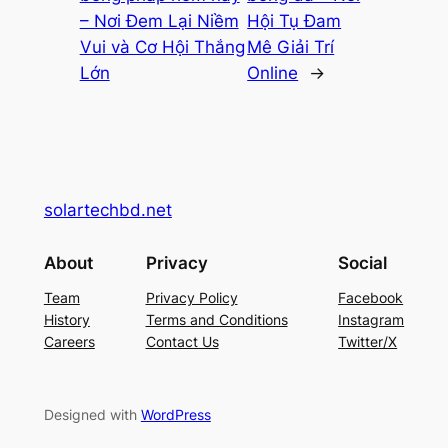
– Nơi Đem Lại Niềm
Hội Tụ Đam
Vui và Cơ Hội Thắng
Mê Giải Trí
Lớn
Online
→
solartechbd.net
About
Privacy
Social
Team
Privacy Policy
Facebook
History
Terms and Conditions
Instagram
Careers
Contact Us
Twitter/X
Designed with
WordPress