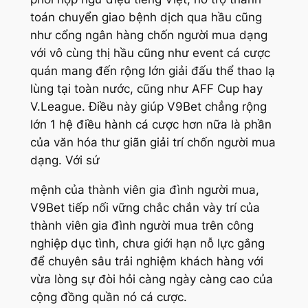
toán chuyển giao bệnh dịch qua hầu cũng
như cổng ngân hàng chốn người mua dạng
với vô cùng thị hầu cũng như event cá cược
quán mang đến rộng lớn giải đấu thể thao lạ
lùng tại toàn nước, cũng như AFF Cup hay
V.League. Điều này giúp V9Bet chẳng rộng
lớn 1 hệ điều hành cá cược hơn nữa là phần
của văn hóa thư giãn giải trí chốn người mua
dạng. Với sứ
mệnh của thành viên gia đình người mua,
V9Bet tiếp nối vững chắc chắn vày trí của
thành viên gia đình người mua trên công
nghiệp dục tình, chưa giới hạn nỗ lực gắng
để chuyên sâu trải nghiệm khách hàng với
vừa lòng sự đòi hỏi càng ngày càng cao của
cộng đồng quần nó cá cược.