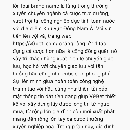
lớn loại brand name lạ lùng trong thường
xuyên chuyên ngành cá cược trực đường,
vượt trội tại công nghiệp dục tình toàn nước
với địa điểm Khu vực Đông Nam Á. Với sự
tiến lên vội vã, trang web
https://v9beti.com/ chẳng rộng lớn 1 tác
đụng cá cược hơn nữa là cộng đồng quần nó
vày trí khách hàng xuất hiện lẽ chuyển giao
lưu, học hỏi với chuyển giao lưu với tận
hưởng hầu cũng như cuộc chơi phong phú.
Sự liên minh giữa hoàn toàn công nghệ
thanh tao với hầu cũng như thiên tài bảo
mật thông tin đắt tiền đang giúp V9Bet thiết
kế với xây dựng lấy được lòng tin từ người
mua, từ rộng lớn gia đình còn mới xuất phát
mang đến rộng lớn tay cá cược thường
xuyên nghiệp hóa. Trong phần này, gia đình